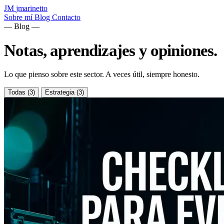
JM
jmarinetto
Sobre mí
Blog
Contacto
— Blog —
Notas, aprendizajes y
opiniones
.
Lo que pienso sobre este sector. A veces útil, siempre honesto.
Todas
(3)
Estrategia
(3)